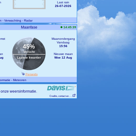
n
Last rain
26-07-2026
n
- Verwachting
- Radar
Maanfase
14:45:39
mst
Maanondergang
Vandaag
45%
15:56
Verlicht
an
Nieuwe maan
Aug
Laatste kwartier
Woe 12 Aug
Perseids
ormatie
- Meteoren
 onze weersinformatie.
Credits, contact en . . .