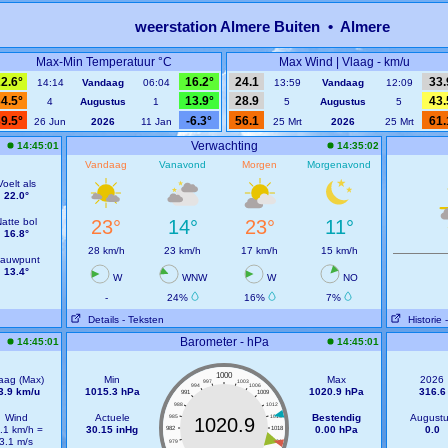
weerstation Almere Buiten • Almere
Max-Min Temperatuur °C
Max Wind | Vlaag - km/u
2.6°
16.2°
24.1
33.
14:14
Vandaag
06:04
13:59
Vandaag
12:09
4.5°
13.9°
28.9
43.
4
Augustus
1
5
Augustus
5
9.5°
-6.3°
56.1
61.
26 Jun
2026
11 Jan
25 Mrt
2026
25 Mrt
Verwachting
14:45:01
14:35:02
Vandaag
Vanavond
Morgen
Morgenavond
Voelt als
22.0°
atte bol
23°
14°
23°
11°
16.8°
28 km/h
23 km/h
17 km/h
15 km/h
auwpunt
13.4°
W
WNW
W
NO
-
24%
16%
7%
Details
- Teksten
Historie
Barometer - hPa
14:45:01
14:45:01
1000
aag (Max)
Min
Max
2026
997
1003
994
1006
3.9 km/u
1015.3 hPa
1020.9 hPa
316.6
991
1009
988
1012
Wind
Actuele
Bestendig
August
985
1015
1020.9
.1 km/h =
30.15 inHg
0.00 hPa
0.0
982
1018
3.1 m/s
979
1021