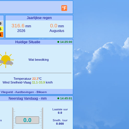
°F
Jaarlijkse regen
9
316.6
0.0
mm
mm
5
2026
Augustus
1
Huidige Situatie
14:25:00
Wat bewolking
Temperatuur
22.3
°C
Wind Snelheid-Vlaag
11.1-33.9
km/h
- Vliegveld
- Aardbevingen
- Bliksem
Neerslag Vandaag - mm
14:45:01
Laatste uur
0.0
0.0
us
Snelh. /uur
0.000