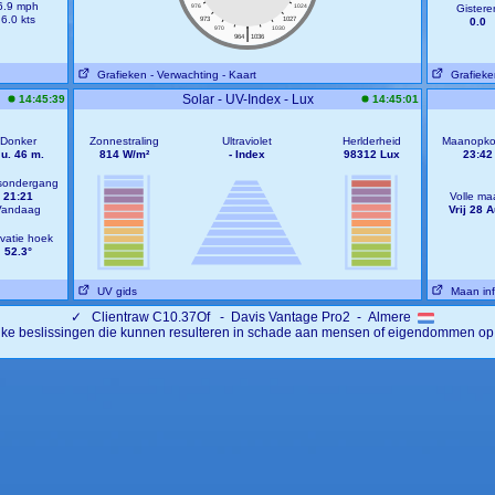
6.9 mph
976
1024
Gistere
6.0 kts
973
1027
0.0
|
970
1030
964
1036
Grafieken
- Verwachting
- Kaart
Grafieke
Solar - UV-Index - Lux
14:45:39
14:45:01
Donker
Zonnestraling
Ultraviolet
Herlderheid
Maanopko
 u. 46 m.
814 W/m²
- Index
98312 Lux
23:42
sondergang
21:21
Volle ma
Vandaag
Vrij 28 
vatie hoek
52.3°
UV gids
Maan inf
✓
Clientraw C10.37Of - Davis Vantage Pro2 - Almere
ijke beslissingen die kunnen resulteren in schade aan mensen of eigendommen op