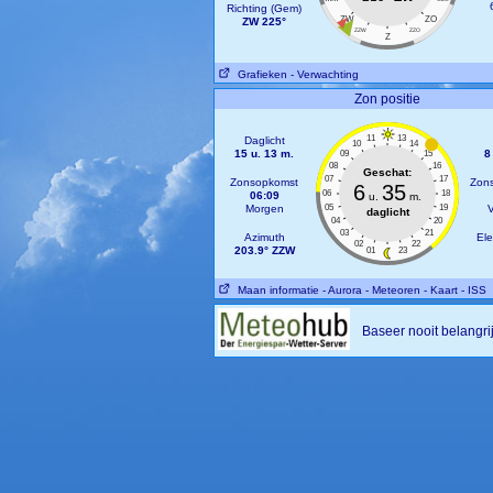
Richting (Gem)
ZW
ZO
ZW 225°
ZZW
ZZO
Z
Grafieken
- Verwachting
Zon positie
11
13
Daglicht
10
14
15 u. 13 m.
8
09
15
08
16
Geschat:
07
17
Zonsopkomst
Zon
6
35
06
18
06:09
u.
m.
Morgen
05
19
daglicht
04
20
03
21
Azimuth
Ele
02
22
203.9° ZZW
01
23
Maan informatie
- Aurora
- Meteoren
- Kaart
- ISS
Baseer nooit belangr