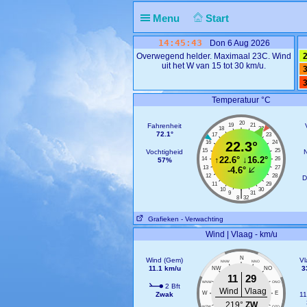
Menu
Start
14:45:43
Don 6 Aug 2026
Overwegend helder. Maximaal 23C. Wind
2
uit het W van 15 tot 30 km/u.
3
3
Temperatuur °C
20
Fahrenheit
19
21
18
22
72.1°
17
23
16
22.3°
24
15
25
Vochtigheid
N
↑
22.6°
↓
16.2°
14
26
57%
13
27
-4.6°
12
28
D
11
29
10
30
|
9
31
8
32
Grafieken
- Verwachting
Wind | Vlaag - km/u
N
Wind (Gem)
Vl
NNW
NNO
11.1 km/u
3
NW
NO
11
29
WNW
ONO
2 Bft
Wind
Vlaag
W
E
Zwak
11
219°
ZW
WZW
OZO