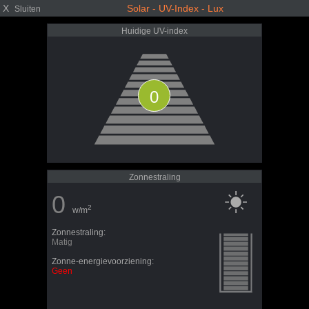
X
Solar - UV-Index - Lux
Sluiten
Huidige UV-index
0
Zonnestraling
0
2
w/m
Zonnestraling:
Matig
Zonne-energievoorziening:
Geen