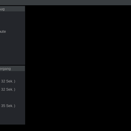
Aug
ute
ergang
 32 Sek. )
 32 Sek. )
 35 Sek. )