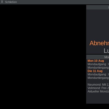
X
Schließen
Abneh
L
Mon
Mon 10 Aug
Mondaufgang : 
Monduntergang:
Die 11 Aug
Mondaufgang : 
Monduntergang:
Neumond: Mit 1
Vollmond: Frei 
Aktueller Mondzy