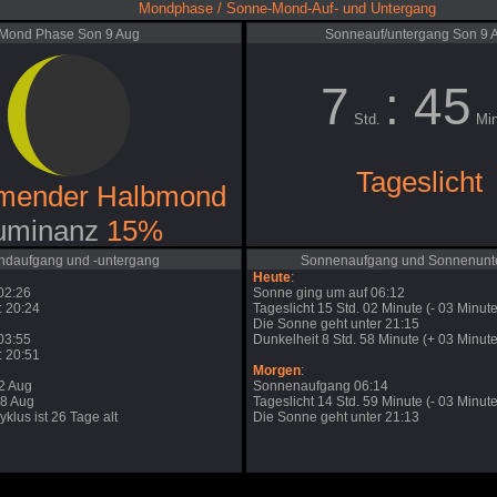
Mondphase / Sonne-Mond-Auf- und Untergang
Mond Phase Son 9 Aug
Sonneauf/untergang Son 9 
7
: 45
Std.
Min
Tageslicht
mender Halbmond
uminanz
15%
daufgang und -untergang
Sonnenaufgang und Sonnenunt
Heute
:
02:26
Sonne ging um auf 06:12
 20:24
Tageslicht 15 Std. 02 Minute (- 03 Minute
Die Sonne geht unter 21:15
03:55
Dunkelheit 8 Std. 58 Minute (+ 03 Minute
 20:51
Morgen
:
2 Aug
Sonnenaufgang 06:14
28 Aug
Tageslicht 14 Std. 59 Minute (- 03 Minute
klus ist 26 Tage alt
Die Sonne geht unter 21:13