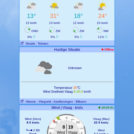
13°
31°
18°
24°
15 km/h
13 km/h
12 km/h
23 km/h
ONO
ZW
ZW
NW
6%
5%
5%
11%
Details
- Teksten
Huidige Situatie
Offline
Unknown
Temperatuur
25
°C
Wind Snelheid-Vlaag
8-20.9
km/h
Historie
- Vliegveld
- Aardbevingen
- Bliksem
Wind | Vlaag - km/u
18:00:01
N
Wind (Gem)
Vlaag (Max)
NNW
NNO
8.0 km/u
20.9 km/u
NW
NO
8
19
WNW
ONO
2 Bft
Wind
Wind
Vlaag
W
E
Zwak
8.0 km/h =