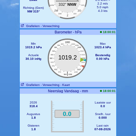
2.2 m/s
332°
NNW
WZW
OZO
5.0 mph
Richting (Gem)
4.3 kts
ZW
ZO
NW 315°
ZZW
ZZO
Z
Grafieken
- Verwachting
Barometer - hPa
18:00:01
1000
Min
Max
997
1003
994
1006
1019.2 hPa
1023.4 hPa
991
1009
988
1012
Actuele
Bestendig
985
1015
1019.2
30.10 inHg
0.00 hPa
982
1018
979
1021
976
1024
973
1027
|
970
1030
964
1036
Grafieken
- Verwachting
- Kaart
Neerslag Vandaag - mm
18:00:01
2026
Laatste uur
318.4
0.0
0.0
Augustus
Snelh. /uur
1.8
0.000
Gisteren
Last rain
1.8
07-08-2026