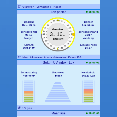
Grafieken
- Verwachting
- Radar
Zon positie
18:01:06
11
13
Daglicht
Donker
10
14
15 u. 06 m.
8 u. 53 m.
09
15
08
16
Geschat:
07
17
Zonsopkomst
Zonsondergang
3
16
06
18
06:12
21:17
u.
m.
Morgen
05
19
Vandaag
daglicht
04
20
03
21
Azimuth
Elevatie hoek
02
22
259.1° W
28.3°
01
23
Maan informatie
- Aurora
- Meteoren
- Kaart
- ISS
Solar - UV-Index - Lux
18:00:01
Zonnestraling
Ultraviolet
Herlderheid
468 W/m²
- Index
56523 Lux
UV gids
Maanfase
18:01:06