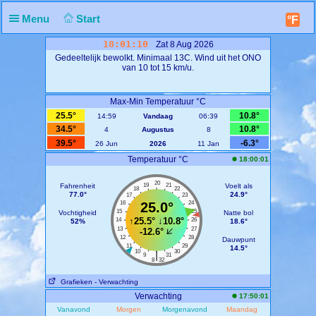
Menu
Start
°F
18:01:11
Zat 8 Aug 2026
Gedeeltelijk bewolkt. Minimaal 13C. Wind uit het ONO
van 10 tot 15 km/u.
Max-Min Temperatuur °C
25.5°
10.8°
14:59
Vandaag
06:39
34.5°
10.8°
4
Augustus
8
39.5°
-6.3°
26 Jun
2026
11 Jan
Temperatuur °C
18:00:01
20
Fahrenheit
19
21
Voelt als
18
22
77.0°
24.9°
17
23
16
25.0°
24
15
25
Vochtigheid
Natte bol
↑
25.5°
↓
10.8°
14
26
52%
18.6°
13
27
-12.6°
12
28
Dauwpunt
11
29
14.5°
10
30
|
9
31
8
32
Grafieken
- Verwachting
Verwachting
17:50:01
Vanavond
Morgen
Morgenavond
Maandag