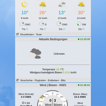
10°
26°
13°
30°
8 km/h
14 km/h
13 km/h
14 km/h
ONO
O
ONO
SW
7%
7%
5%
5%
Einzelheiten
- Texte
Aktuelle Bedingungen
21:25:00
Unknown
Temperatur
18.4
°C
Windgeschwindigkeit-Böeen
0-22.6
km/h
Geschichte
- Flughafen
- Erdbeben
- Blitz
Wind | Böeen - KM/S
21:46:01
N
Wind (Schnitt)
Böeen (Max)
NNW
NNO
0.0 KM/S
22.6 KM/S
NW
NO
0
3
WNW
ONO
0 Bft
Wind
Wind
Böeen
W
E
Kein Wind
0.0 km/h =