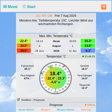
Menü
Start
°F
21:47:21
Frei 7 Aug 2026
Meistens klar. Tiefsttemperatur 10C. Leichter Wind aus
wechselnden Richtungen.
Max. Min. Temperatur °C
22.4°
15.3°
16:14
Heute
03:54
34.5°
13.9°
4
August
1
39.5°
-6.3°
26 Juni
2026
11 Jan
Temperatur °C
21:46:01
20
Fahrenheit
19
21
Gefühlt
18
22
65.1°
18.0°
17
23
16
18.4°
24
15
25
Feuchtigkeit
Feuchtkugel
↑
22.4°
↓
15.3°
14
26
67% ↑
14.5°
13
27
-4.6°
12
28
Taupunkt
11
29
12.2°
10
30
|
9
31
8
32
Grafiken
- Prognose
Prognose
Offline
Heute Abend
Morgen
Morgen Abend
Sonntag