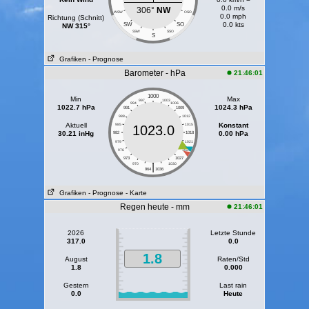
0.0 m/s
306°
NW
WSW
OSO
0.0 mph
Richtung (Schnitt)
0.0 kts
SW
SO
NW 315°
SSW
SSO
S
Grafiken
- Prognose
Barometer - hPa
21:46:01
1000
Min
Max
997
1003
994
1006
1022.7 hPa
1024.3 hPa
991
1009
988
1012
Aktuell
Konstant
985
1015
1023.0
30.21 inHg
0.00 hPa
982
1018
979
1021
976
1024
973
1027
|
970
1030
964
1036
Grafiken
- Prognose
- Karte
Regen heute - mm
21:46:01
2026
Letzte Stunde
317.0
0.0
1.8
August
Raten/Std
1.8
0.000
Gestern
Last rain
0.0
Heute