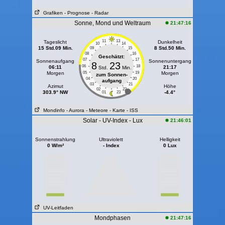
Grafiken
- Prognose
- Radar
Sonne, Mond und Weltraum
21:47:16
11
13
Tageslicht
Dunkelheit
10
14
15 Std.09 Min.
8 Std.50 Min.
09
15
08
16
Geschätzt:
07
17
Sonnenaufgang
Sonnenuntergang
8
23
06
18
06:11
21:17
Std.
Min.
Morgen
05
19
Morgen
zum Sonnen-
04
20
aufgang
03
21
Azimut
Höhe
02
22
303.9° NW
-4.4°
01
23
Mondinfo
- Aurora
- Meteore
- Karte
- ISS
Solar - UV-Index - Lux
21:46:01
Sonnenstrahlung
Ultraviolett
Helligkeit
0 W/m²
- Index
0 Lux
UV-Leitfaden
Mondphasen
21:47:16