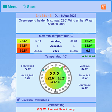
Menu
Start
°F
14:36:43
Don 6 Aug 2026
Overwegend helder. Maximaal 23C. Wind uit het W van
15 tot 30 km/u.
Max-Min Temperatuur °C
22.6°
16.2°
14:14
Vandaag
06:04
34.5°
13.9°
4
Augustus
1
39.5°
-6.3°
26 Jun
2026
11 Jan
Temperatuur °C
14:36:01
20
Fahrenheit
19
21
Voelt als
18
22
72.0°
22.0°
17
23
16
22.2°
24
15
25
Vochtigheid
Natte bol
↑
22.6°
↓
16.2°
14
26
59%
17.0°
13
27
-4.6°
12
28
Dauwpunt
11
29
13.8°
10
30
|
9
31
8
32
Grafieken
- Verwachting
Verwachting
(52): WU forecast file not ready