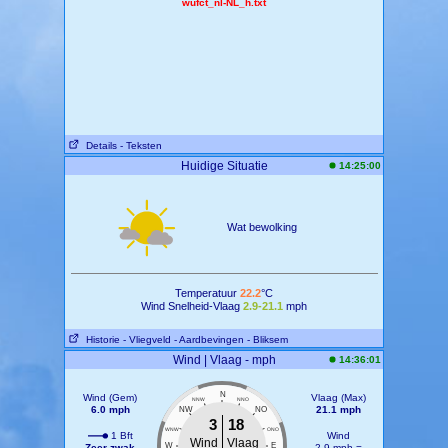
wufct_nl-NL_h.txt
Details
- Teksten
Huidige Situatie
14:25:00
Wat bewolking
Temperatuur
22.2
°C
Wind Snelheid-Vlaag
2.9-21.1
mph
Historie
- Vliegveld
- Aardbevingen
- Bliksem
Wind | Vlaag - mph
14:36:01
N
Wind (Gem)
Vlaag (Max)
NNW
NNO
6.0 mph
21.1 mph
NW
NO
3
18
WNW
ONO
1 Bft
Wind
Wind
Vlaag
W
E
Zeer zwak
2.9 mph =