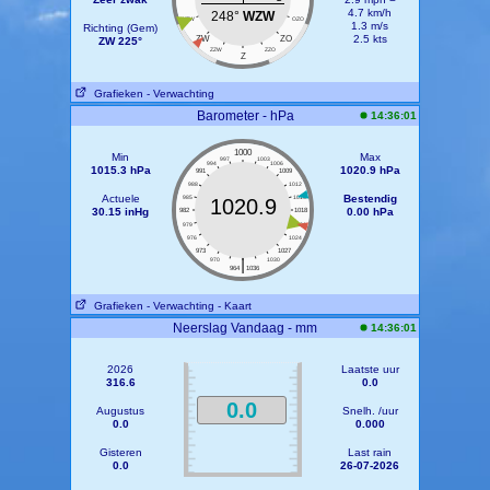
4.7 km/h
248°
WZW
WZW
OZO
1.3 m/s
Richting (Gem)
2.5 kts
ZW
ZO
ZW 225°
ZZW
ZZO
Z
Grafieken
- Verwachting
Barometer - hPa
14:36:01
1000
Min
Max
997
1003
994
1006
1015.3 hPa
1020.9 hPa
991
1009
988
1012
Actuele
Bestendig
985
1015
1020.9
30.15 inHg
0.00 hPa
982
1018
979
1021
976
1024
973
1027
|
970
1030
964
1036
Grafieken
- Verwachting
- Kaart
Neerslag Vandaag - mm
14:36:01
2026
Laatste uur
316.6
0.0
0.0
Augustus
Snelh. /uur
0.0
0.000
Gisteren
Last rain
0.0
26-07-2026