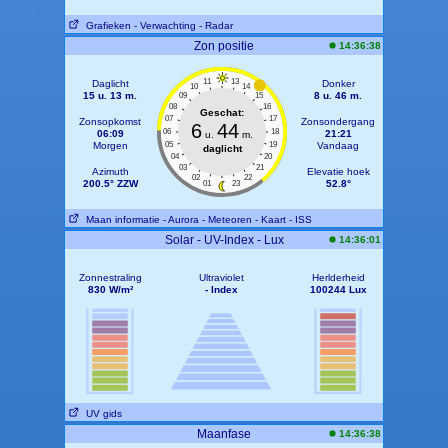
Grafieken
- Verwachting
- Radar
Zon positie
14:36:38
11
13
Daglicht
Donker
10
14
15 u. 13 m.
8 u. 46 m.
09
15
08
16
Geschat:
07
17
Zonsopkomst
Zonsondergang
6
44
06
18
06:09
21:21
u.
m.
Morgen
05
19
Vandaag
daglicht
04
20
03
21
Azimuth
Elevatie hoek
02
22
200.5° ZZW
52.8°
01
23
Maan informatie
- Aurora
- Meteoren
- Kaart
- ISS
Solar - UV-Index - Lux
14:36:01
Zonnestraling
Ultraviolet
Herlderheid
830 W/m²
- Index
100244 Lux
UV gids
Maanfase
14:36:38