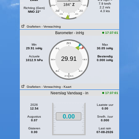
7.9 km/h
184°
Z
WZW
OZO
2.2 m/s
Richting (Gem)
4.3 kts
ZW
ZO
NNO 22°
ZZW
ZZO
Z
Grafieken
- Verwachting
Barometer - inHg
17:37:01
29.5
Min
Max
29.91 inHg
30.05 inHg
29.0
30.0
Actuele
Bestendig
29.91
1012.9 hPa
0.000 inHg
28.5
30.5
28.0
31.0
|
27.5
31.5
Grafieken
- Verwachting
- Kaart
Neerslag Vandaag - in
17:37:01
2026
Laatste uur
12.54
0.00
0.00
Augustus
Snelh. /uur
0.07
0.000
Gisteren
Last rain
0.00
07-08-2026