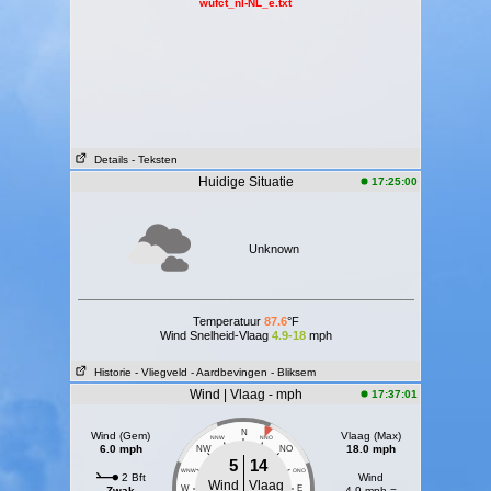
wufct_nl-NL_e.txt
Details
- Teksten
Huidige Situatie
17:25:00
Unknown
Temperatuur
87.6
°F
Wind Snelheid-Vlaag
4.9-18
mph
Historie
- Vliegveld
- Aardbevingen
- Bliksem
Wind | Vlaag - mph
17:37:01
N
Wind (Gem)
Vlaag (Max)
NNW
NNO
6.0 mph
18.0 mph
NW
NO
5
14
WNW
ONO
2 Bft
Wind
Wind
Vlaag
W
E
Zwak
4.9 mph =