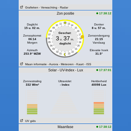
Grafieken
- Verwachting
- Radar
Zon positie
17:38:12
11
13
Daglicht
Donker
10
14
15 u. 02 m.
8 u. 57 m.
09
15
08
16
Geschat:
07
17
Zonsopkomst
Zonsondergang
3
37
06
18
06:14
21:15
u.
m.
Morgen
05
19
Vandaag
daglicht
04
20
03
21
Azimuth
Elevatie hoek
02
22
253.9° WZW
31.5°
01
23
Maan informatie
- Aurora
- Meteoren
- Kaart
- ISS
Solar - UV-Index - Lux
17:37:01
Zonnestraling
Ultraviolet
Herlderheid
332 W/m²
- Index
40098 Lux
UV gids
Maanfase
17:38:12