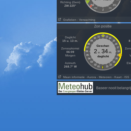
Richting (Gem)
ZW
ZO
ZW 225°
ZZW
ZZO
Z
Grafieken
- Verwachting
Zon positie
11
13
Daglicht
10
14
15 u. 13 m.
8
09
15
08
16
Geschat:
07
17
Zonsopkomst
Zon
2
34
06
18
06:09
u.
m.
Morgen
05
19
daglicht
04
20
03
21
Azimuth
Ele
02
22
268.7° W
01
23
Maan informatie
- Aurora
- Meteoren
- Kaart
- ISS
Baseer nooit belangr