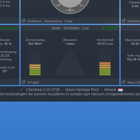
0.4 m/s
Gistere
0.8 kts
28.0
31.0
0.00
|
27.5
31.5
Grafieken
- Verwachting
- Kaart
Grafieke
Solar - UV-Index - Lux
18:46:45
18:46:01
Donker
Zonnestraling
Ultraviolet
Herlderheid
Maanopko
 u. 46 m.
362 W/m²
- Index
43721 Lux
23:42
sondergang
21:21
Volle ma
Vandaag
Vrij 28 
vatie hoek
22°
UV gids
Maan inf
✓
Clientraw C10.37Of - Davis Vantage Pro2 - Almere
ijke beslissingen die kunnen resulteren in schade aan mensen of eigendommen op