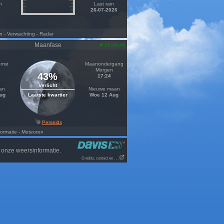
n
Last rain
26-07-2026
n
- Verwachting
- Radar
Maanfase
18:46:45
mst
Maanondergang
Morgen
43%
17:24
Verlicht
an
Nieuwe maan
Aug
Laatste kwartier
Woe 12 Aug
Perseids
ormatie
- Meteoren
 onze weersinformatie.
Credits, contact en . . .