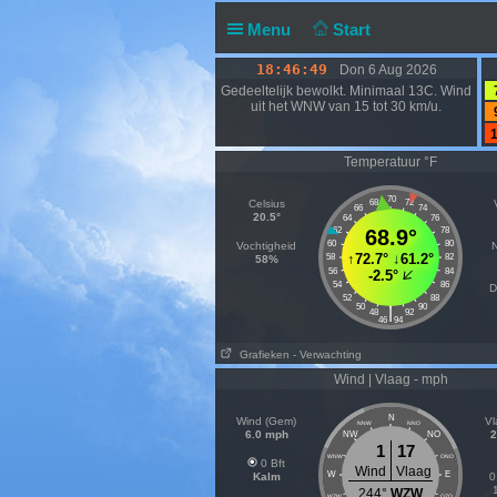
Menu
Start
18:46:49
Don 6 Aug 2026
Gedeeltelijk bewolkt. Minimaal 13C. Wind
uit het WNW van 15 tot 30 km/u.
1
Temperatuur °F
70
Celsius
68
72
66
74
20.5°
64
76
62
68.9°
78
60
80
Vochtigheid
N
↑
72.7°
↓
61.2°
58
82
58%
56
84
-2.5°
54
86
D
52
88
50
90
|
48
92
46
94
Grafieken
- Verwachting
Wind | Vlaag - mph
N
Wind (Gem)
Vl
NNW
NNO
6.0 mph
2
NW
NO
1
17
WNW
ONO
0 Bft
Wind
Vlaag
W
E
Kalm
0
244°
WZW
WZW
OZO