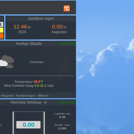
°C
Jaarlijkse regen
1
12.46
0.00
in
in
2026
Augustus
Huidige Situatie
18:25:00
Unknown
Temperatuur
68.9
°F
Wind Snelheid-Vlaag
0.9-21.1
mph
- Vliegveld
- Aardbevingen
- Bliksem
Neerslag Vandaag - in
18:46:01
Laatste uur
0.00
0.00
us
Snelh. /uur
0.000