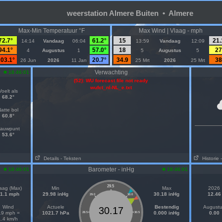
weerstation Almere Buiten • Almere
Max-Min Temperatuur °F
Max Wind | Vlaag - mph
72.7°
61.2°
15
21.
14:14
Vandaag
06:04
13:59
Vandaag
12:09
94.1°
57.0°
18
27
4
Augustus
1
5
Augustus
5
03.1°
20.7°
34.9
38
26 Jun
2026
11 Jan
25 Mrt
2026
25 Mrt
Verwachting
18:46:01
(52): WU forecast file not ready
wufct_nl-NL_e.txt
Voelt als
68.2°
atte bol
60.8°
auwpunt
53.6°
Details
- Teksten
Historie
Barometer - inHg
18:46:01
18:46:01
29.5
aag (Max)
Min
Max
2026
1.1 mph
29.98 inHg
30.18 inHg
12.46
29.0
30.0
Wind
Actuele
Bestendig
August
30.17
.9 mph =
1021.7 hPa
0.000 inHg
0.00
28.5
30.5
1.4 km/h