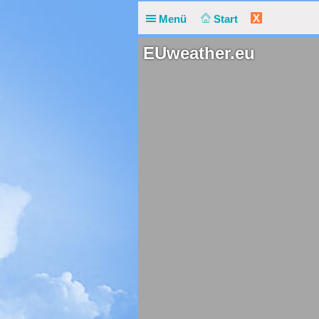
X
Menü
Start