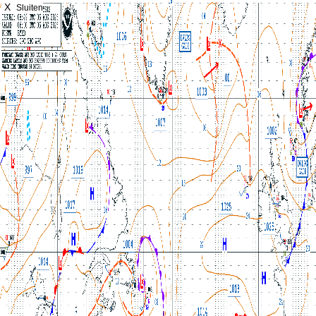
X
Sluiten