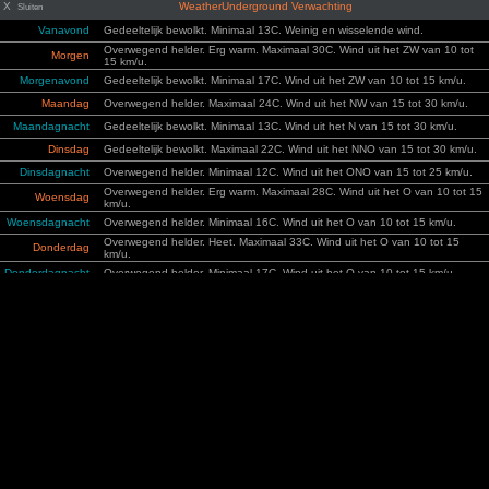
X
WeatherUnderground Verwachting
Sluiten
Vanavond
Gedeeltelijk bewolkt. Minimaal 13C. Weinig en wisselende wind.
Overwegend helder. Erg warm. Maximaal 30C. Wind uit het ZW van 10 tot
Morgen
15 km/u.
Morgenavond
Gedeeltelijk bewolkt. Minimaal 17C. Wind uit het ZW van 10 tot 15 km/u.
Maandag
Overwegend helder. Maximaal 24C. Wind uit het NW van 15 tot 30 km/u.
Maandagnacht
Gedeeltelijk bewolkt. Minimaal 13C. Wind uit het N van 15 tot 30 km/u.
Dinsdag
Gedeeltelijk bewolkt. Maximaal 22C. Wind uit het NNO van 15 tot 30 km/u.
Dinsdagnacht
Overwegend helder. Minimaal 12C. Wind uit het ONO van 15 tot 25 km/u.
Overwegend helder. Erg warm. Maximaal 28C. Wind uit het O van 10 tot 15
Woensdag
km/u.
Woensdagnacht
Overwegend helder. Minimaal 16C. Wind uit het O van 10 tot 15 km/u.
Overwegend helder. Heet. Maximaal 33C. Wind uit het O van 10 tot 15
Donderdag
km/u.
Donderdagnacht
Overwegend helder. Minimaal 17C. Wind uit het O van 10 tot 15 km/u.