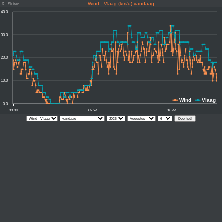
X
Wind - Vlaag (km/u) vandaag
Sluiten