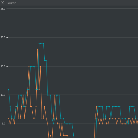
X
Sluiten